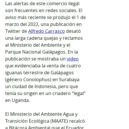
Las alertas de este comercio ilegal 
son frecuentes en redes sociales. El 
aviso más reciente se produjo el 1 de 
marzo del 2022, una publicación en 
Twitter de 
Alfredo Carrasco
 desató 
una larga cadena quejas y reclamos 
al Ministerio del Ambiente y el 
Parque Nacional Galápagos. 
En la 
publicación se mostraba un 
video
que evidenciaba la 
venta de cuatro 
iguanas terrestre de Galápagos 
(género Conolophus) en S
urabaya 
un ciudad de Indonesia, pero que 
tenía su origen en un criadero “legal” 
en Ug
anda. 
El Ministerio del Ambiente Agua y 
Transición Ecológica (MAATE) recalcó 
a Bitácora Ambiental que el Ecuador 