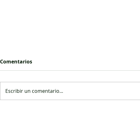
Comentarios
Escribir un comentario...
El combustible estrangula
Galápagos:
a la pesca en Ecuador
licencia a
notifican a
© 2021 cre
jurídico de
by
elenat