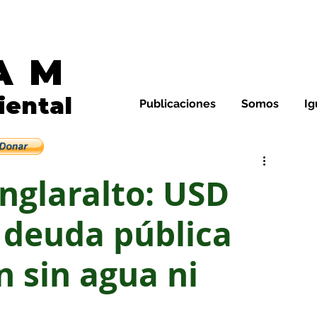
AM
Noticias de Galápagos y E
iental
Publicaciones
Somos
Ig
leza y su gente
nglaralto: USD
n deuda pública
n sin agua ni