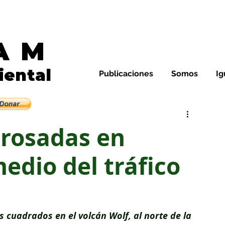
AM
Noticias de Galápagos y E
iental
Publicaciones
Somos
Ig
leza y su gente
 rosadas en
edio del tráfico
s cuadrados en el volcán Wolf, al norte de la 