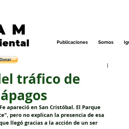
AM
Noticias de Galápagos y E
iental
Publicaciones
Somos
Ig
leza y su gente
el tráfico de
lápagos
e apareció en San Cristóbal. El Parque 
e", pero no explican la presencia de esa 
ue llegó gracias a la acción de un ser 