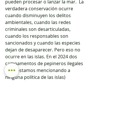
pueden procesar o lanzar la mar.  La 
verdadera conservación ocurre 
cuando disminuyen los delitos 
ambientales, cuando las redes 
criminales son desarticuladas, 
cuando los responsables son 
sancionados y cuando las especies 
dejan de desaparecer. Pero eso no 
ocurre en las islas. En el 2024 dos 
campamentos de pepineros ilegales 
(y no estamos mencionando a 
ninguna política de las islas) 
quedaron impunes porque el PNG ni 
la Fiscalía impulsaron las demandas, 
sí, es una muestra de las 
negligencias coordinadas.
Con estos antecedentes, corremos 
el riesgo de caer en una forma 