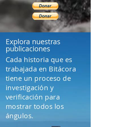
Explora nuestras
publicaciones
Cada historia que es
trabajada en Bitácora
tiene un proceso de
investigación y
verificación para
mostrar todos los
ángulos.