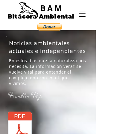
BAM
Bitácora Ambiental
Noticias ambientales
actuales e independientes
En estos días que la naturaleza nos
necesita. La información veraz se
vuelve vital para entender el
complejo entorno en el que
vivimos.
Franklin Vega