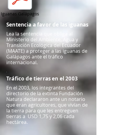
Iguanas Galápagos
Sentencia a favor de las iguanas
Lea la sentencia que obliga al
Ministerio del Ambiente, Agua y
Transición Ecológica del Ecuador
(MAATE) a proteger a las iguanas de
Galápagos ante el tráfico
internacional.
Tráfico de tierras en el 2003
En el 2003, los integrantes del
directorio de la extinta Fundación
Natura declararon ante un notario
que eran agricultores, que vivían de
la tierra para que les entreguen
tierras a USD 1,75 y 2,06 cada
hectárea.