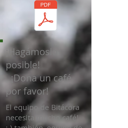
¡Hagámoslo
posible!
¡Dona un café,
por favor!
El equipo de Bitácora
necesita mucho café!
:-) también, equipo de