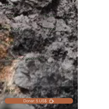
Monto
5 US$
10 US$
15 US$
20 US$
Otro
Comentario (opcional)
0/100
Donar: 5 US$