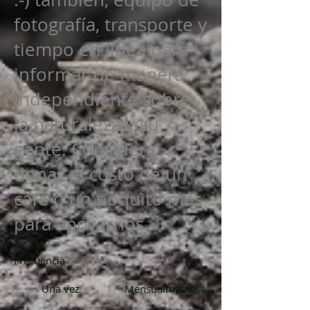
fotografía, transporte y
tiempo en línea para
informar de manera
independiente sobre
la naturaleza y su
gente. Considera
donar el costo de un
café o un poquito más
para apoyarnos.
Frecuencia
Una vez
Mensualmente