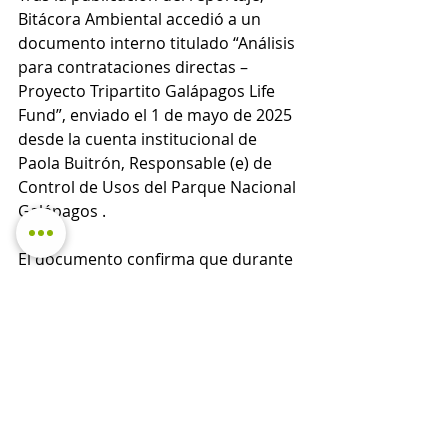
Bitácora Ambiental accedió a un 
documento interno titulado “Análisis 
para contrataciones directas – 
Proyecto Tripartito Galápagos Life 
Fund”, enviado el 1 de mayo de 2025 
desde la cuenta institucional de 
Paola Buitrón, Responsable (e) de 
Control de Usos del Parque Nacional 
Galápagos .
El documento confirma que durante 
2024 el ingeniero Tito Guerra realizó 
inspecciones técnicas en la base de 
Canal Bolívar y elaboró diagnósticos 
y planos referenciales sobre la 
infraestructura general, el sistema 
eléctrico y fotovoltaico, el sistema de 
desalinización y bombeo de agua, así 