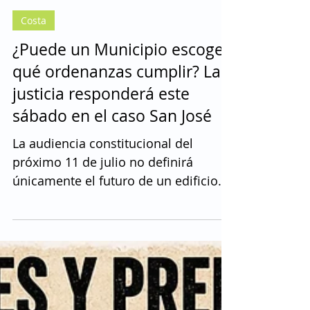
Franklin Vega
8 jul
4 min de lectura
Costa
¿Puede un Municipio escoger
qué ordenanzas cumplir? La
justicia responderá este
sábado en el caso San José
La audiencia constitucional del
próximo 11 de julio no definirá
únicamente el futuro de un edificio
proyectado frente al mar en Santa
Elena. Pondrá a prueba dos garantías
constitucionales fundamentales: la
seguridad jurídica, que exige a las
autoridades actuar conforme a las