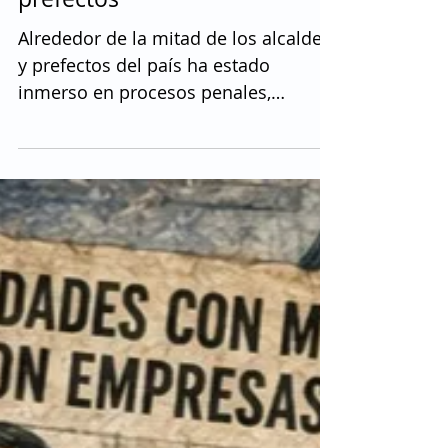
procesos penales envuelve a
la mitad de alcaldes y
prefectos
Alrededor de la mitad de los alcaldes
y prefectos del país ha estado
inmerso en procesos penales,
muchos de ellos archivados. Tres
alcaldes están detenidos y un cuarto
tiene un auto de llamamiento de
juicio. Presuntos delitos que van
desde el robo o la estafa hasta
asociación ilícita o el peculado
pasando por el incumplimiento de
decisión de autoridad competente,
conforman el grueso de 264 procesos