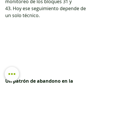
monitoreo de los bloques 31 y 
43. Hoy ese seguimiento depende de 
un solo técnico.
Un patrón de abandono en la 
Costa y la Amazonía
La situación del Yasuní no aparece 
aislada. Forma parte de un deterioro 
más amplio en el sistema de control 
ambiental del país. Bitácora 
Ambiental ya documentó denuncias 
de guardaparques del Área Nacional 