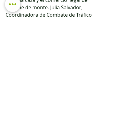
están la caza y el comercio ilegal de 
la carne de monte. Julia Salvador, 
Coordinadora de Combate de Tráfico 
Ilegal de Vida Silvestre de WCS 
Ecuador, da un ejemplo: “en el 2011 
durante un año calculamos que solo 
en Pompeya (el puerto del río Napo, 
donde parten las gabarras para la 
vía Maxus) en promedio se 
comercializaban 14 toneladas de 
animales de vida silvestre. Las 
principales especies comercializadas 
eran pecarí de collar y labio blanco, 
mini chorongo, mono araña, guanta”.