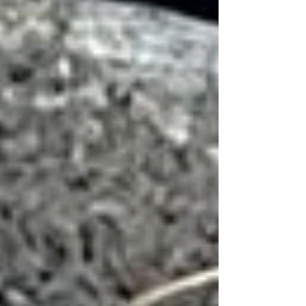
el desabastecimiento que afecta a la
población. La medida coincidió con el
desembarque de carga desde el BAE
Hualcopo de la Armada, que llegó
para suplir temporalmente al buque
Isla de La Plata. Hoy los comercios en
la isla Isabela amanecieron cerrados
y con carteles que reclamaban por el
desabastecimiento. Mientras pr