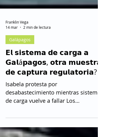
Franklin Vega
14 mar
2 min de lectura
Galápagos
𝗘𝗹 𝘀𝗶𝘀𝘁𝗲𝗺𝗮 𝗱𝗲 𝗰𝗮𝗿𝗴𝗮 𝗮
𝗚𝗮𝗹á𝗽𝗮𝗴𝗼𝘀, 𝗼𝘁𝗿𝗮 𝗺𝘂𝗲𝘀𝘁𝗿𝗮
𝗱𝗲 𝗰𝗮𝗽𝘁𝘂𝗿𝗮 𝗿𝗲𝗴𝘂𝗹𝗮𝘁𝗼𝗿𝗶𝗮?
Isabela protesta por
desabastecimiento mientras sistema
de carga vuelve a fallar Los
comercios de la isla Isabela cerraron
sus puertas en señal de protesta por