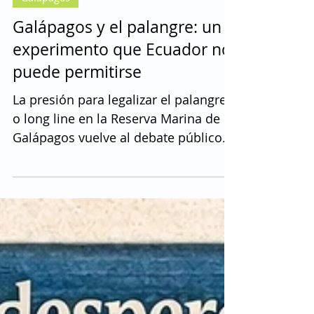
Franklin Vega
12 mar
5 min de lectura
Galápagos
Galápagos y el palangre: un
experimento que Ecuador no
puede permitirse
La presión para legalizar el palangre
o long line en la Reserva Marina de
Galápagos vuelve al debate público.
Sus defensores prometen más
ingresos para el sector pesquero,
pero la evidencia científica muestra
una realidad mucho más compleja.
Un estudio científico en Marine Policy
advierte que esta técnica de pesca