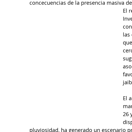
concecuencias de la presencia masiva de 
El 
Inv
con
las
que
cer
sug
aso
fav
jaib
El 
mar
26 
dis
pluviosidad, ha generado un escenario pr