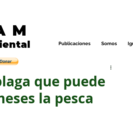
AM
Noticias de Galápagos y E
iental
Publicaciones
Somos
Ig
leza y su gente
 plaga que puede
meses la pesca